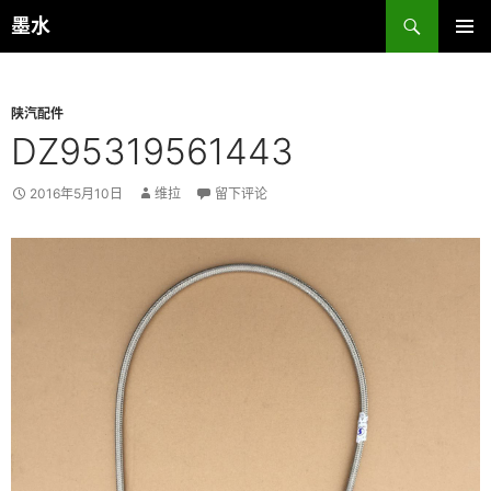
跳
搜
墨水
至
索
主菜单
正
文
陕汽配件
DZ95319561443
2016年5月10日
维拉
留下评论