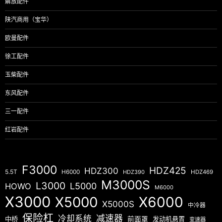
解放配件
陕汽商用（宝华）
欧曼配件
徐工配件
玉柴配件
东风配件
三一配件
红岩配件
F3000
HDZ425
HDZ300
5.5T
H6000
HDZ390
HDZ469
M3000S
L3000
L5000
HOWO
M6000
X3000
X5000
X6000
X5000S
中冷器
保险杠
减速器
冷却系统
中桥
前面罩
发动机悬置
变速器