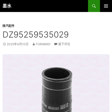
跳
搜
墨水
至
索
主菜单
正
文
陕汽配件
DZ95259535029
2025年4月10日
FORWARD
留下评论