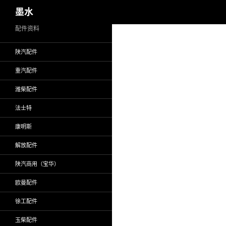
搜
墨水
索
跳
配件资料
至
陕汽配件
正
文
重汽配件
潍柴配件
法士特
康明斯
解放配件
陕汽商用（宝华）
欧曼配件
徐工配件
玉柴配件