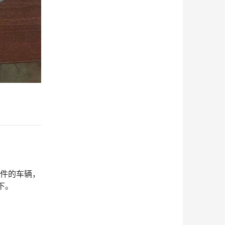
该件的车辆，
下。