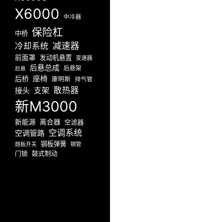
X6000
中冷器
保险杠
中桥
减速器
冷却系统
前面罩
发动机悬置
变速器
后悬总成
后悬架
后悬
座椅
后桥
康明斯
排气管
散热器
接头
支架
新M3000
新能源
离合器
空滤器
空调系统
空调管路
钢板弹簧
翘板开关
钢管
门锁
鼓式制动