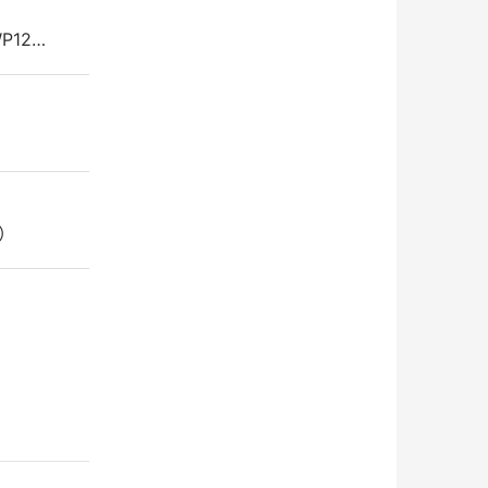
P12…
0）