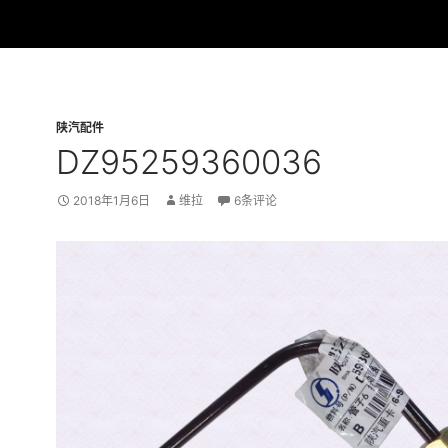
陕汽配件
DZ95259360036
2018年1月6日
维拉
6条评论