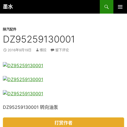
跳
搜
墨水
至
索
主菜单
正
文
陕汽配件
DZ95259130001
2016年9月19日
维拉
留下评论
DZ95259130001 转向油泵
打赏作者