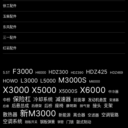
徐工配件
玉柴配件
东风配件
三一配件
红岩配件
F3000
HDZ425
HDZ300
5.5T
H6000
HDZ390
HDZ469
M3000S
L3000
L5000
HOWO
M6000
X3000
X5000
X6000
X5000S
中冷器
保险杠
减速器
冷却系统
中桥
前面罩
发动机悬置
变速器
后悬总成
座椅
接头
支架
后桥
后悬架
康明斯
排气管
后悬
新M3000
散热器
空调管路
新能源
离合器
空滤器
空调系统
钢板弹簧
门锁
鼓式制动
翘板开关
钢管