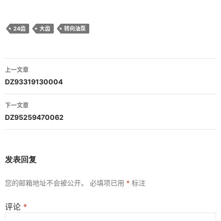
24齿
大齿
转向油泵
文
上一文章
章
DZ93319130004
导
下一文章
航
DZ95259470062
发表回复
您的邮箱地址不会被公开。
必填项已用
*
标注
评论
*