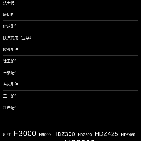
法士特
康明斯
解放配件
陕汽商用（宝华）
欧曼配件
徐工配件
玉柴配件
东风配件
三一配件
红岩配件
F3000
HDZ425
HDZ300
5.5T
H6000
HDZ390
HDZ469