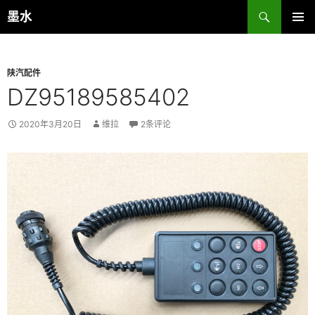
跳
搜
墨水
至
索
主菜单
正
文
陕汽配件
DZ95189585402
2020年3月20日
维拉
2条评论