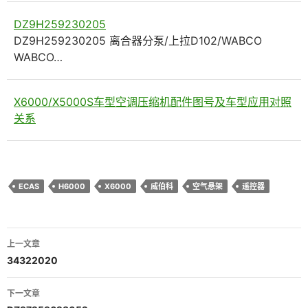
DZ9H259230205
DZ9H259230205 离合器分泵/上拉D102/WABCO
WABCO…
X6000/X5000S车型空调压缩机配件图号及车型应用对照
关系
ECAS
H6000
X6000
威伯科
空气悬架
遥控器
文
上一文章
章
34322020
导
下一文章