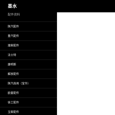
搜
墨水
索
跳
配件资料
至
陕汽配件
正
文
重汽配件
潍柴配件
法士特
康明斯
解放配件
陕汽商用（宝华）
欧曼配件
徐工配件
玉柴配件