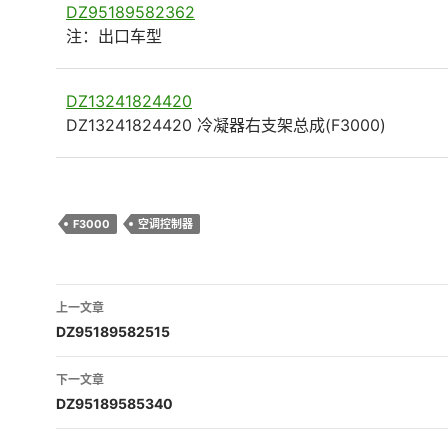
DZ95189582362
注：出口车型
DZ13241824420
DZ13241824420 冷凝器右支架总成(F3000)
F3000
空调控制器
文
上一文章
章
DZ95189582515
导
下一文章
航
DZ95189585340