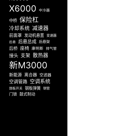
X6000
中冷器
保险杠
中桥
减速器
冷却系统
前面罩
发动机悬置
变速器
后悬总成
后悬架
后悬
座椅
后桥
康明斯
排气管
散热器
接头
支架
新M3000
新能源
离合器
空滤器
空调系统
空调管路
钢板弹簧
翘板开关
钢管
门锁
鼓式制动