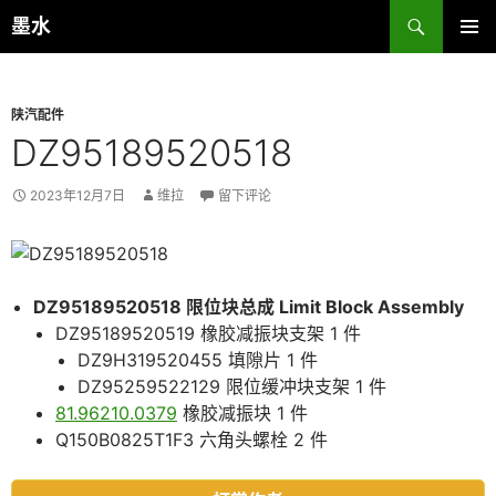
跳
搜
墨水
至
索
主菜单
正
文
陕汽配件
DZ95189520518
2023年12月7日
维拉
留下评论
DZ95189520518 限位块总成 Limit Block Assembly
DZ95189520519 橡胶减振块支架 1 件
DZ9H319520455 填隙片 1 件
DZ95259522129 限位缓冲块支架 1 件
81.96210.0379
橡胶减振块 1 件
Q150B0825T1F3 六角头螺栓 2 件