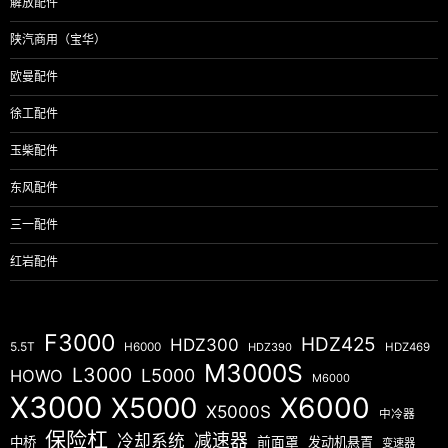
解放配件
陕汽商用（宝华）
欧曼配件
徐工配件
玉柴配件
东风配件
三一配件
红岩配件
F3000
HDZ425
HDZ300
5.5T
H6000
HDZ390
HDZ469
M3000S
L3000
L5000
HOWO
M6000
X3000
X5000
X6000
X5000S
中冷器
保险杠
减速器
冷却系统
中桥
前面罩
发动机悬置
变速器