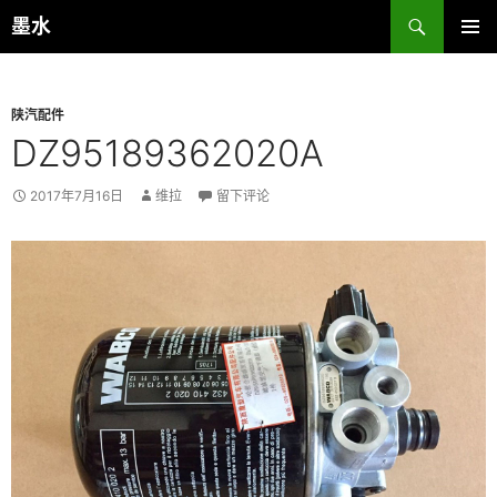
跳
搜
墨水
至
索
主菜单
正
文
陕汽配件
DZ95189362020A
2017年7月16日
维拉
留下评论