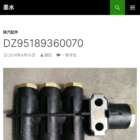
跳
搜
墨水
至
索
主菜单
正
文
陕汽配件
DZ95189360070
2016年4月10日
维拉
一条评论