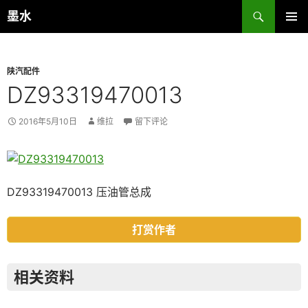
跳
搜
墨水
至
索
主菜单
正
文
陕汽配件
DZ93319470013
2016年5月10日
维拉
留下评论
DZ93319470013 压油管总成
打赏作者
相关资料