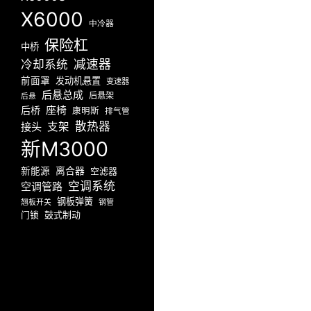
X6000
中冷器
保险杠
中桥
减速器
冷却系统
前面罩
发动机悬置
变速器
后悬总成
后悬架
后悬
座椅
后桥
康明斯
排气管
散热器
接头
支架
新M3000
新能源
离合器
空滤器
空调系统
空调管路
钢板弹簧
翘板开关
钢管
门锁
鼓式制动