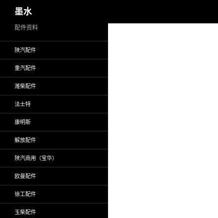
搜
墨水
索
跳
配件资料
至
陕汽配件
正
文
重汽配件
潍柴配件
法士特
康明斯
解放配件
陕汽商用（宝华）
欧曼配件
徐工配件
玉柴配件