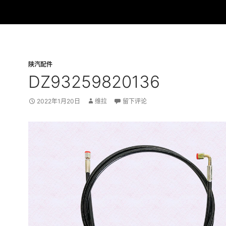
陕汽配件
DZ93259820136
2022年1月20日
维拉
留下评论