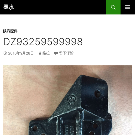
跳
搜
墨水
至
索
主菜单
正
文
陕汽配件
DZ93259599998
2016年9月28日
维拉
留下评论