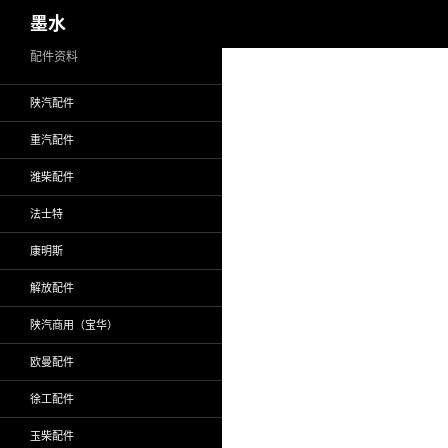
搜
墨水
索
跳
配件资料
至
陕汽配件
正
文
重汽配件
潍柴配件
法士特
康明斯
解放配件
陕汽商用（宝华）
欧曼配件
徐工配件
玉柴配件