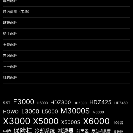
解放配件
陕汽商用（宝华）
欧曼配件
徐工配件
玉柴配件
东风配件
三一配件
红岩配件
F3000
HDZ425
HDZ300
5.5T
H6000
HDZ390
HDZ469
M3000S
L3000
L5000
HOWO
M6000
X3000
X5000
X6000
X5000S
中冷器
保险杠
减速器
冷却系统
中桥
前面罩
发动机悬置
变速器