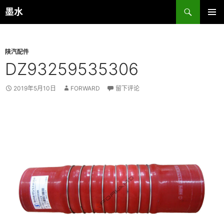
跳
搜
墨水
至
索
主菜单
正
文
陕汽配件
DZ93259535306
2019年5月10日
FORWARD
留下评论