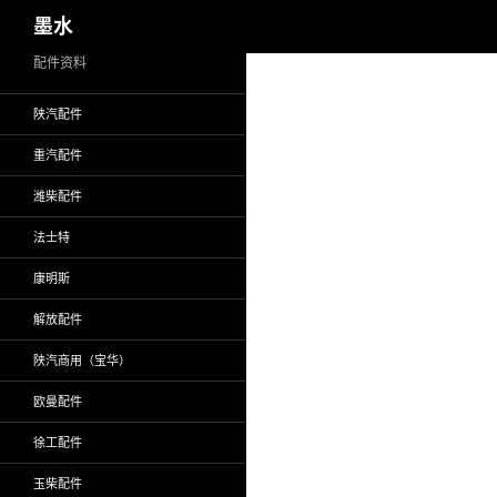
搜
墨水
索
跳
配件资料
至
陕汽配件
正
文
重汽配件
潍柴配件
法士特
康明斯
解放配件
陕汽商用（宝华）
欧曼配件
徐工配件
玉柴配件