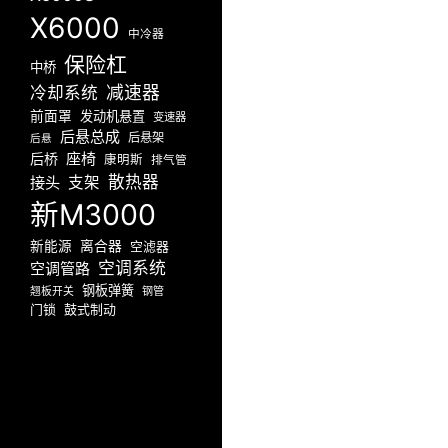
X6000
中冷器
保险杠
中桥
减速器
冷却系统
前面罩
发动机悬置
变速器
后悬总成
后悬架
后悬
座椅
后桥
康明斯
排气管
散热器
接头
支架
新M3000
新能源
离合器
空滤器
空调系统
空调管路
钢板弹簧
翘板开关
钢管
门锁
鼓式制动