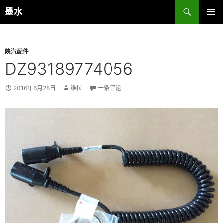
跳
搜
墨水
至
索
主菜单
正
文
陕汽配件
DZ93189774056
2016年6月28日
维拉
一条评论