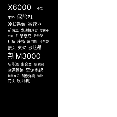
X6000
中冷器
保险杠
中桥
减速器
冷却系统
前面罩
发动机悬置
变速器
后悬总成
后悬架
后悬
座椅
后桥
康明斯
排气管
散热器
接头
支架
新M3000
新能源
离合器
空滤器
空调系统
空调管路
钢板弹簧
翘板开关
钢管
门锁
鼓式制动