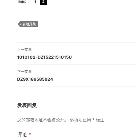
页面：
1
2
启动开关
文
上一文章
章
1010102-DZ15221510150
导
下一文章
航
DZ9X189585924
发表回复
您的邮箱地址不会被公开。
必填项已用
*
标注
评论
*