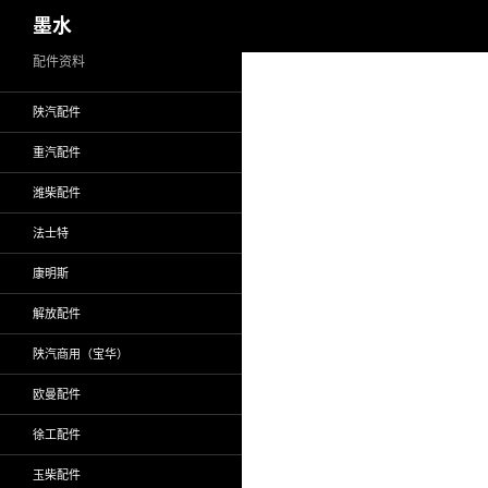
搜
墨水
索
跳
配件资料
至
陕汽配件
正
文
重汽配件
潍柴配件
法士特
康明斯
解放配件
陕汽商用（宝华）
欧曼配件
徐工配件
玉柴配件