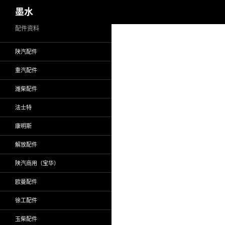
搜
墨水
索
跳
配件资料
至
陕汽配件
正
文
重汽配件
潍柴配件
法士特
康明斯
解放配件
陕汽商用（宝华）
欧曼配件
徐工配件
玉柴配件