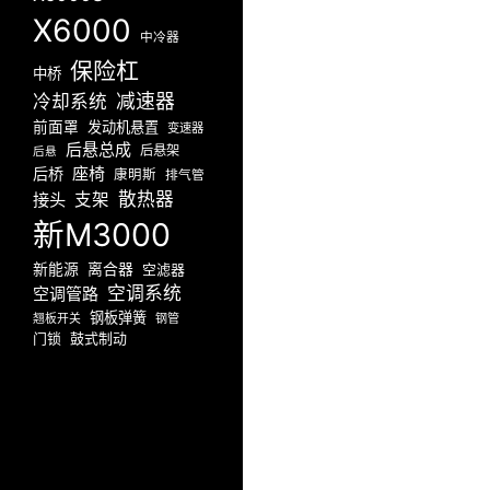
X6000
中冷器
保险杠
中桥
减速器
冷却系统
前面罩
发动机悬置
变速器
后悬总成
后悬架
后悬
座椅
后桥
康明斯
排气管
散热器
接头
支架
新M3000
新能源
离合器
空滤器
空调系统
空调管路
钢板弹簧
翘板开关
钢管
门锁
鼓式制动