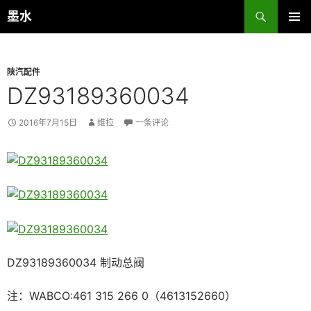
跳
搜
墨水
至
索
主菜单
正
文
陕汽配件
DZ93189360034
2016年7月15日
维拉
一条评论
DZ93189360034 制动总阀
注：WABCO:461 315 266 0（4613152660）