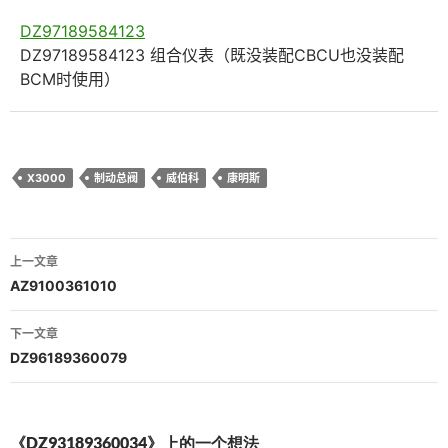
DZ97189584123
DZ97189584123 组合仪表（既没装配CBCU也没装配
BCM时使用）
X3000
制动总阀
威伯科
康明斯
文
上一文章
章
AZ9100361010
导
下一文章
航
DZ96189360079
《DZ93189360034》上的一个想法