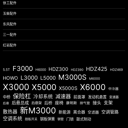
徐工配件
玉柴配件
东风配件
三一配件
红岩配件
F3000
HDZ425
HDZ300
5.5T
H6000
HDZ390
HDZ469
M3000S
L3000
L5000
HOWO
M6000
X3000
X5000
X6000
X5000S
中冷器
保险杠
减速器
冷却系统
中桥
前面罩
发动机悬置
变速器
后悬总成
座椅
接头
支架
后桥
后悬架
康明斯
排气管
后悬
新M3000
散热器
空调管路
新能源
离合器
空滤器
空调系统
钢板弹簧
门锁
鼓式制动
翘板开关
钢管