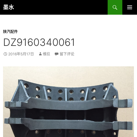
跳
搜
墨水
至
索
主菜单
正
文
陕汽配件
DZ9160340061
2016年5月17日
维拉
留下评论