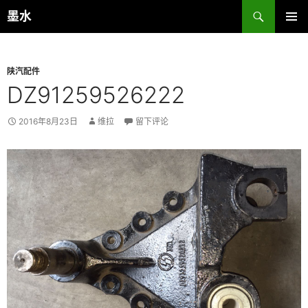
跳
搜
墨水
至
索
主菜单
正
文
陕汽配件
DZ91259526222
2016年8月23日
维拉
留下评论