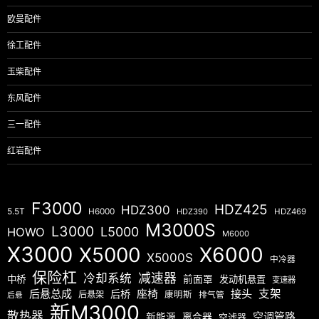
欧曼配件
徐工配件
玉柴配件
东风配件
三一配件
红岩配件
F3000
HDZ425
HDZ300
5.5T
H6000
HDZ390
HDZ469
M3000S
L3000
L5000
HOWO
M6000
X3000
X5000
X6000
X5000S
中冷器
保险杠
减速器
冷却系统
中桥
前面罩
发动机悬置
变速器
后悬总成
座椅
接头
支架
后桥
后悬架
康明斯
排气管
后悬
新M3000
散热器
空调管路
新能源
离合器
空滤器