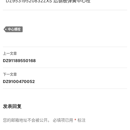
DZ95319520832ZXS 后钢板弹簧中心栓
中心螺栓
文
上一文章
章
DZ91189550168
导
下一文章
航
DZ9100470052
发表回复
您的邮箱地址不会被公开。
必填项已用
*
标注