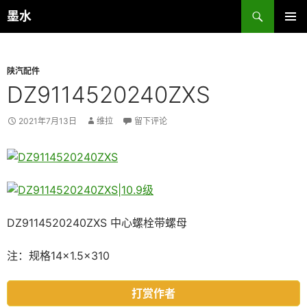
跳
搜
墨水
至
索
主菜单
正
文
陕汽配件
DZ9114520240ZXS
2021年7月13日
维拉
留下评论
DZ9114520240ZXS 中心螺栓带螺母
注：规格14×1.5×310
打赏作者