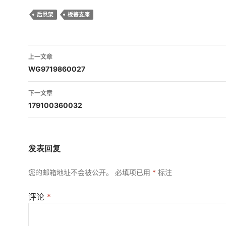
后悬架
板簧支座
文
上一文章
章
WG9719860027
导
下一文章
航
179100360032
发表回复
您的邮箱地址不会被公开。
必填项已用
*
标注
评论
*