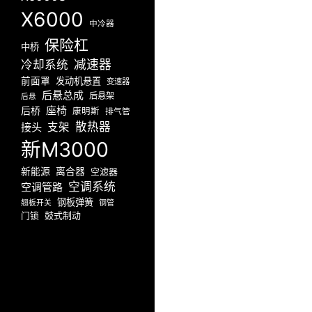
X6000
中冷器
保险杠
中桥
减速器
冷却系统
前面罩
发动机悬置
变速器
后悬总成
后悬架
后悬
座椅
后桥
康明斯
排气管
散热器
接头
支架
新M3000
新能源
离合器
空滤器
空调系统
空调管路
钢板弹簧
翘板开关
钢管
门锁
鼓式制动