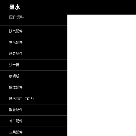
搜
墨水
索
跳
配件资料
至
陕汽配件
正
文
重汽配件
潍柴配件
法士特
康明斯
解放配件
陕汽商用（宝华）
欧曼配件
徐工配件
玉柴配件