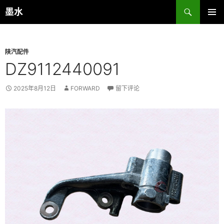
跳
搜
墨水
至
索
主菜单
正
文
陕汽配件
DZ9112440091
2025年8月12日
FORWARD
留下评论