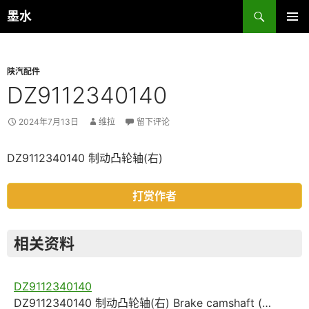
跳
搜
墨水
至
索
主菜单
正
文
陕汽配件
DZ9112340140
2024年7月13日
维拉
留下评论
DZ9112340140 制动凸轮轴(右)
打赏作者
相关资料
DZ9112340140
DZ9112340140 制动凸轮轴(右) Brake camshaft (…