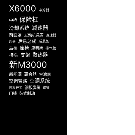
X6000
中冷器
保险杠
中桥
减速器
冷却系统
前面罩
发动机悬置
变速器
后悬总成
后悬架
后悬
座椅
后桥
康明斯
排气管
散热器
接头
支架
新M3000
新能源
离合器
空滤器
空调系统
空调管路
钢板弹簧
翘板开关
钢管
门锁
鼓式制动