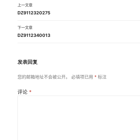
文
上一文章
章
DZ9112320275
导
下一文章
航
DZ9112340013
发表回复
您的邮箱地址不会被公开。
必填项已用
*
标注
评论
*