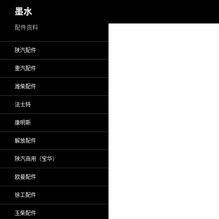
搜
墨水
索
跳
配件资料
至
陕汽配件
正
文
重汽配件
潍柴配件
法士特
康明斯
解放配件
陕汽商用（宝华）
欧曼配件
徐工配件
玉柴配件