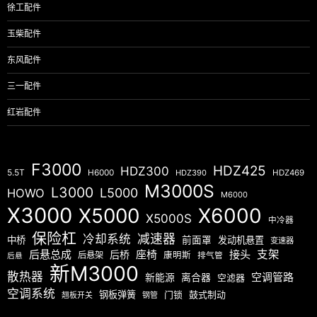
徐工配件
玉柴配件
东风配件
三一配件
红岩配件
F3000
HDZ425
HDZ300
5.5T
H6000
HDZ390
HDZ469
M3000S
L3000
L5000
HOWO
M6000
X3000
X5000
X6000
X5000S
中冷器
保险杠
减速器
冷却系统
中桥
前面罩
发动机悬置
变速器
后悬总成
座椅
接头
支架
后桥
后悬架
康明斯
排气管
后悬
新M3000
散热器
空调管路
新能源
离合器
空滤器
空调系统
钢板弹簧
门锁
鼓式制动
翘板开关
钢管