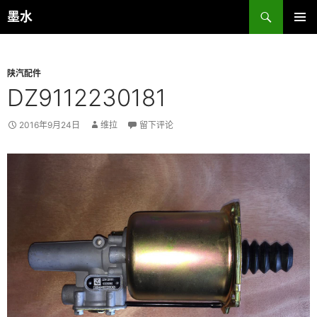
跳
搜
墨水
至
索
主菜单
正
文
陕汽配件
DZ9112230181
2016年9月24日
维拉
留下评论