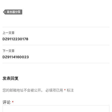
离合器分泵
文
上一文章
章
DZ9112230178
导
下一文章
航
DZ9114160023
发表回复
您的邮箱地址不会被公开。
必填项已用
*
标注
评论
*