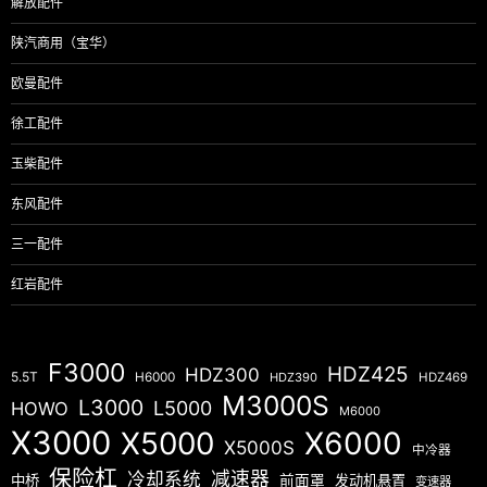
解放配件
陕汽商用（宝华）
欧曼配件
徐工配件
玉柴配件
东风配件
三一配件
红岩配件
F3000
HDZ425
HDZ300
5.5T
H6000
HDZ390
HDZ469
M3000S
L3000
L5000
HOWO
M6000
X3000
X5000
X6000
X5000S
中冷器
保险杠
减速器
冷却系统
中桥
前面罩
发动机悬置
变速器