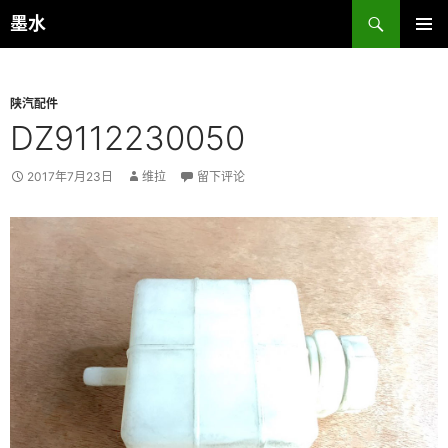
跳
搜
墨水
至
索
主菜单
正
文
陕汽配件
DZ9112230050
2017年7月23日
维拉
留下评论