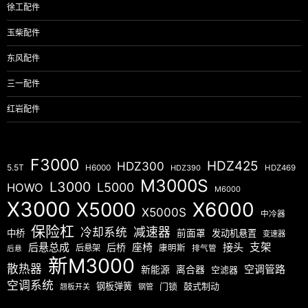
徐工配件
玉柴配件
东风配件
三一配件
红岩配件
F3000
HDZ425
HDZ300
5.5T
H6000
HDZ390
HDZ469
M3000S
L3000
L5000
HOWO
M6000
X3000
X5000
X6000
X5000S
中冷器
保险杠
减速器
冷却系统
中桥
前面罩
发动机悬置
变速器
后悬总成
座椅
接头
支架
后桥
后悬架
康明斯
排气管
后悬
新M3000
散热器
空调管路
新能源
离合器
空滤器
空调系统
钢板弹簧
门锁
鼓式制动
翘板开关
钢管