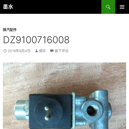
跳
搜
墨水
至
索
主菜单
正
文
陕汽配件
DZ9100716008
2016年9月4日
维拉
留下评论