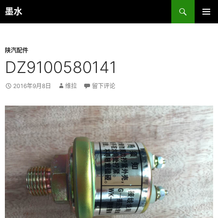
跳
搜
墨水
至
索
主菜单
正
文
陕汽配件
DZ9100580141
2016年9月8日
维拉
留下评论