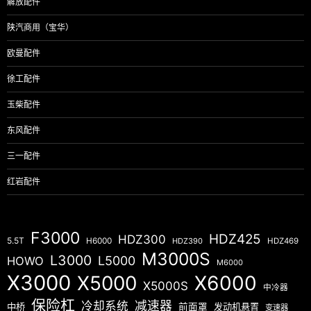
解放配件
陕汽商用（宝华）
欧曼配件
徐工配件
玉柴配件
东风配件
三一配件
红岩配件
F3000
HDZ425
HDZ300
5.5T
H6000
HDZ390
HDZ469
M3000S
L3000
L5000
HOWO
M6000
X3000
X5000
X6000
X5000S
中冷器
保险杠
减速器
冷却系统
中桥
前面罩
发动机悬置
变速器