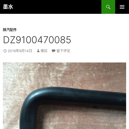
跳
搜
墨水
至
索
主菜单
正
文
陕汽配件
DZ9100470085
2016年9月14日
维拉
留下评论