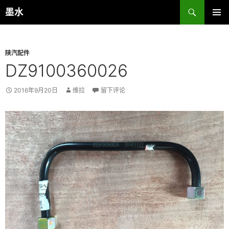
跳
搜
墨水
至
索
主菜单
正
文
陕汽配件
DZ9100360026
2016年9月20日
维拉
留下评论