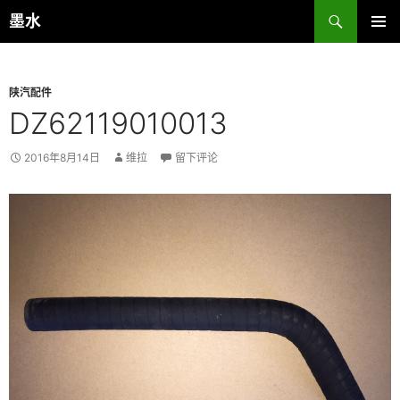
跳
搜
墨水
至
索
主菜单
正
文
陕汽配件
DZ62119010013
2016年8月14日
维拉
留下评论