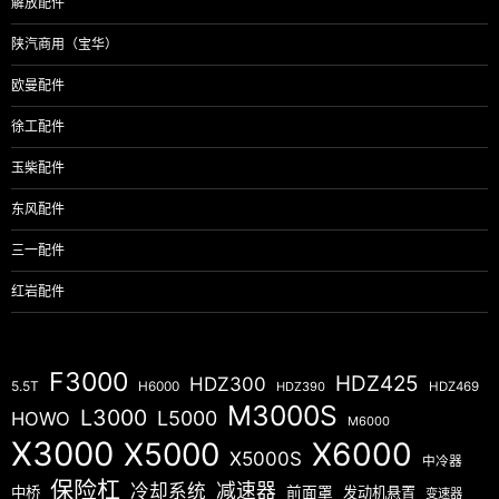
解放配件
陕汽商用（宝华）
欧曼配件
徐工配件
玉柴配件
东风配件
三一配件
红岩配件
F3000
HDZ425
HDZ300
5.5T
H6000
HDZ390
HDZ469
M3000S
L3000
L5000
HOWO
M6000
X3000
X5000
X6000
X5000S
中冷器
保险杠
减速器
冷却系统
中桥
前面罩
发动机悬置
变速器