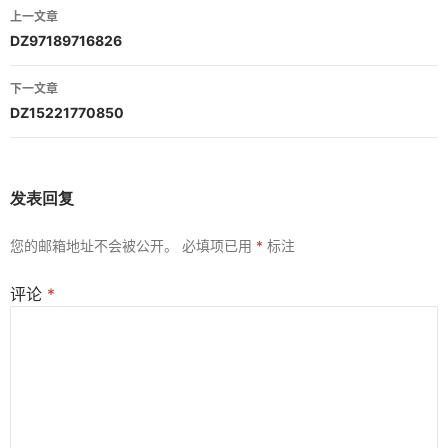
文
上一文章
章
DZ97189716826
导
下一文章
航
DZ15221770850
发表回复
您的邮箱地址不会被公开。
必填项已用
*
标注
评论
*