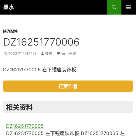
跳
搜
墨水
至
索
主菜单
正
文
陕汽配件
DZ16251770006
2023年11月22日
维拉
留下评论
DZ16251770006 右下镜座装饰板
打赏作者
相关资料
DZ16251770005
DZ16251770005 左下镜座装饰板 DZ16251770005 左