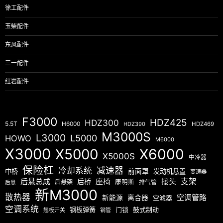
徐工配件
玉柴配件
东风配件
三一配件
红岩配件
F3000
HDZ425
HDZ300
5.5T
H6000
HDZ390
HDZ469
M3000S
L3000
L5000
HOWO
M6000
X3000
X5000
X6000
X5000S
中冷器
保险杠
减速器
冷却系统
中桥
前面罩
发动机悬置
变速器
后悬总成
座椅
接头
支架
后桥
后悬架
康明斯
排气管
后悬
新M3000
散热器
空调管路
新能源
离合器
空滤器
空调系统
钢板弹簧
门锁
鼓式制动
翘板开关
钢管