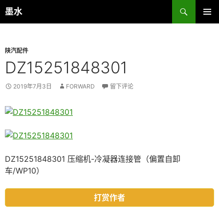
跳
搜
墨水
至
索
主菜单
正
文
陕汽配件
DZ15251848301
2019年7月3日
FORWARD
留下评论
DZ15251848301 压缩机-冷凝器连接管（偏置自卸
车/WP10）
打赏作者