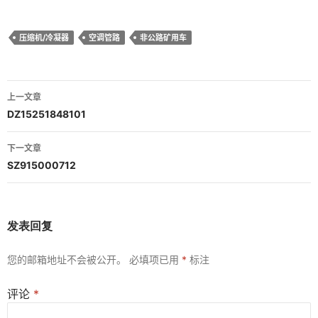
压缩机/冷凝器
空调管路
非公路矿用车
文
上一文章
章
DZ15251848101
导
下一文章
航
SZ915000712
发表回复
您的邮箱地址不会被公开。
必填项已用
*
标注
评论
*