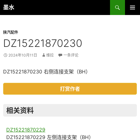
跳
搜
墨水
至
索
主菜单
正
文
陕汽配件
DZ15221870230
2024年10月11日
维拉
一条评论
DZ15221870230 右侧连接支架（BH）
打赏作者
相关资料
DZ15221870229
DZ15221870229 左侧连接支架（BH）