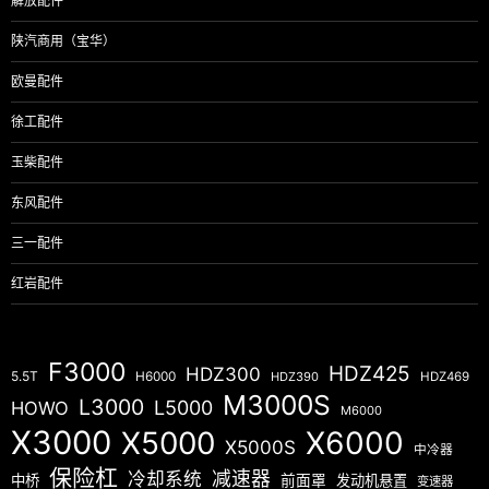
解放配件
陕汽商用（宝华）
欧曼配件
徐工配件
玉柴配件
东风配件
三一配件
红岩配件
F3000
HDZ425
HDZ300
5.5T
H6000
HDZ390
HDZ469
M3000S
L3000
L5000
HOWO
M6000
X3000
X5000
X6000
X5000S
中冷器
保险杠
减速器
冷却系统
中桥
前面罩
发动机悬置
变速器