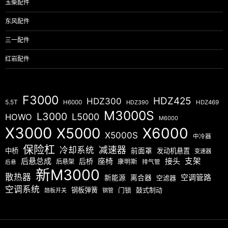
玉柴配件
东风配件
三一配件
红岩配件
F3000
HDZ425
HDZ300
5.5T
H6000
HDZ390
HDZ469
M3000S
L3000
L5000
HOWO
M6000
X3000
X5000
X6000
X5000S
中冷器
保险杠
减速器
冷却系统
中桥
前面罩
发动机悬置
变速器
后悬总成
座椅
接头
支架
后桥
后悬架
康明斯
排气管
后悬
新M3000
散热器
空调管路
新能源
离合器
空滤器
空调系统
钢板弹簧
门锁
鼓式制动
翘板开关
钢管