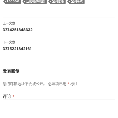
L5000V
压缩机/冷凝器
空调管路
空调系统
文
上一文章
章
DZ14251848632
导
下一文章
航
DZ15221842161
发表回复
您的邮箱地址不会被公开。
必填项已用
*
标注
评论
*