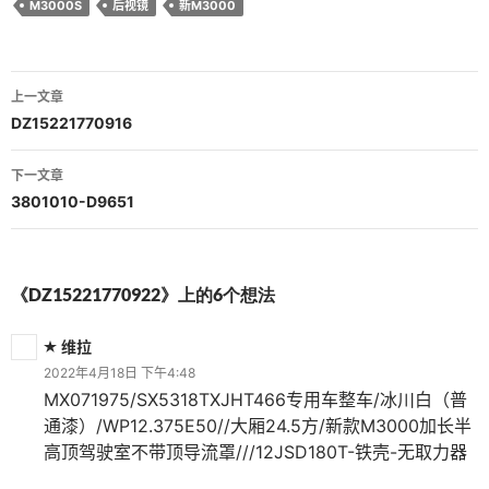
M3000S
后视镜
新M3000
文
上一文章
章
DZ15221770916
导
下一文章
航
3801010-D9651
《DZ15221770922》上的6个想法
维拉
2022年4月18日 下午4:48
MX071975/SX5318TXJHT466专用车整车/冰川白（普
通漆）/WP12.375E50//大厢24.5方/新款M3000加长半
高顶驾驶室不带顶导流罩///12JSD180T-铁壳-无取力器