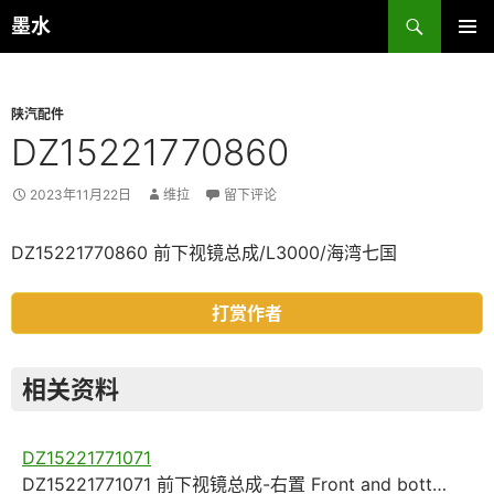
跳
搜
墨水
至
索
主菜单
正
文
陕汽配件
DZ15221770860
2023年11月22日
维拉
留下评论
DZ15221770860 前下视镜总成/L3000/海湾七国
打赏作者
相关资料
DZ15221771071
DZ15221771071 前下视镜总成-右置 Front and bott…