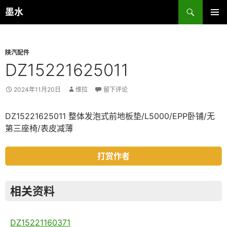
跳
搜
墨水
至
索
正
主菜单
文
陕汽配件
DZ15221625011
2024年11月20日
维拉
留下评论
DZ15221625011 整体发泡式前地板垫/L5000/EPP卧铺/无
第三座椅/表皮减薄
打赏作者
相关资料
DZ15221160371