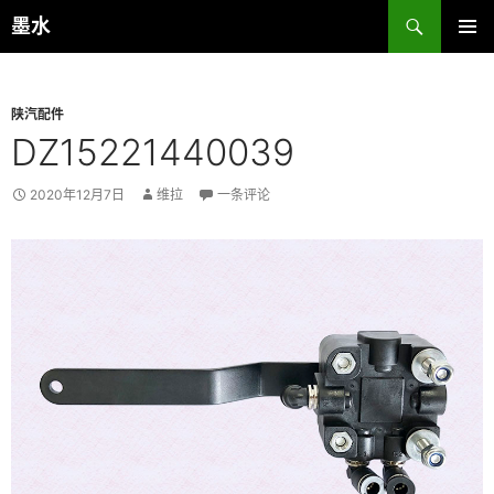
跳
搜
墨水
至
索
主菜单
正
文
陕汽配件
DZ15221440039
2020年12月7日
维拉
一条评论