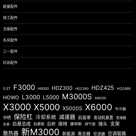
欧曼配件
徐工配件
玉柴配件
东风配件
三一配件
红岩配件
F3000
HDZ425
HDZ300
5.5T
H6000
HDZ390
HDZ469
M3000S
L3000
L5000
HOWO
M6000
X3000
X5000
X6000
X5000S
中冷器
保险杠
减速器
冷却系统
中桥
前面罩
发动机悬置
变速器
后悬总成
座椅
接头
支架
后桥
后悬架
康明斯
排气管
后悬
新M3000
散热器
空调管路
新能源
离合器
空滤器