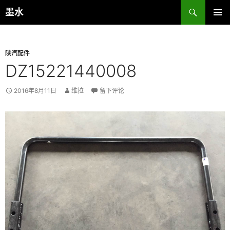
跳
搜
墨水
至
索
主菜单
正
文
陕汽配件
DZ15221440008
2016年8月11日
维拉
留下评论