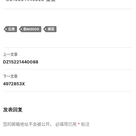
后悬
新M3000
横梁
文
上一文章
章
DZ15221440088
导
下一文章
航
4972853X
发表回复
您的邮箱地址不会被公开。
必填项已用
*
标注