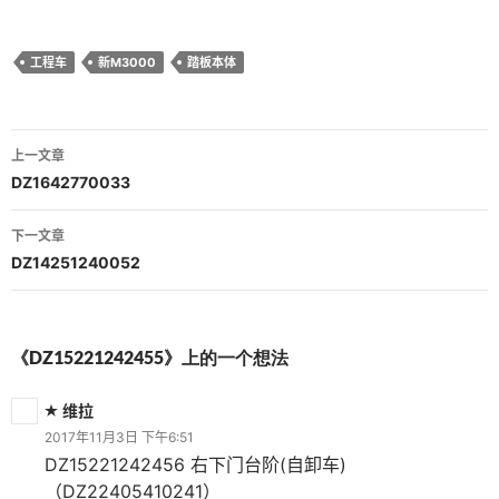
工程车
新M3000
踏板本体
文
上一文章
章
DZ1642770033
导
下一文章
航
DZ14251240052
《DZ15221242455》上的一个想法
维拉
2017年11月3日 下午6:51
DZ15221242456 右下门台阶(自卸车)
（DZ22405410241）