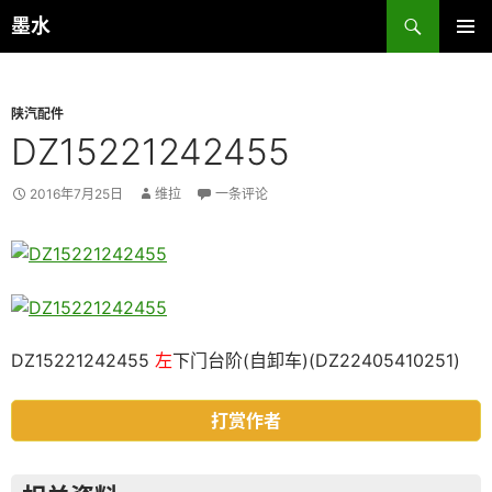
跳
搜
墨水
至
索
主菜单
正
文
陕汽配件
DZ15221242455
2016年7月25日
维拉
一条评论
DZ15221242455
左
下门台阶(自卸车)(DZ22405410251)
打赏作者