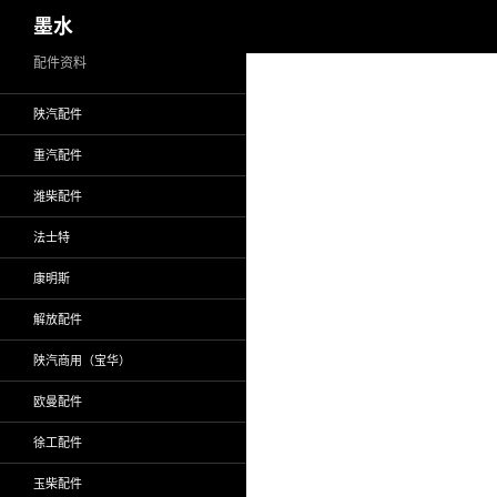
搜
墨水
索
跳
配件资料
至
陕汽配件
正
文
重汽配件
潍柴配件
法士特
康明斯
解放配件
陕汽商用（宝华）
欧曼配件
徐工配件
玉柴配件