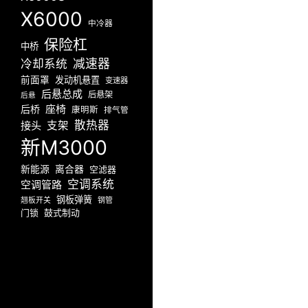
X6000
中冷器
保险杠
中桥
减速器
冷却系统
前面罩
发动机悬置
变速器
后悬总成
后悬架
后悬
座椅
后桥
康明斯
排气管
散热器
接头
支架
新M3000
新能源
离合器
空滤器
空调系统
空调管路
钢板弹簧
翘板开关
钢管
门锁
鼓式制动