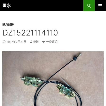
跳
搜
墨水
至
索
主菜单
正
文
陕汽配件
DZ15221114110
2017年7月21日
维拉
一条评论