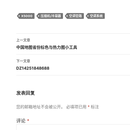
X5000
压缩机/冷凝器
空调管路
空调系统
文
上一文章
章
中国地图省份标色与热力图小工具
导
下一文章
航
DZ14251848688
发表回复
您的邮箱地址不会被公开。
必填项已用
*
标注
评论
*