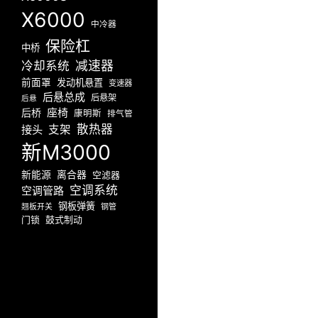
X6000
中冷器
保险杠
中桥
减速器
冷却系统
前面罩
发动机悬置
变速器
后悬总成
后悬架
后悬
座椅
后桥
康明斯
排气管
散热器
接头
支架
新M3000
新能源
离合器
空滤器
空调系统
空调管路
钢板弹簧
翘板开关
钢管
门锁
鼓式制动