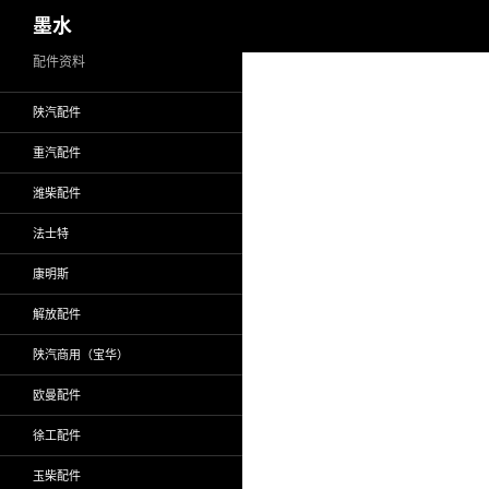
搜
墨水
索
跳
配件资料
至
陕汽配件
正
文
重汽配件
潍柴配件
法士特
康明斯
解放配件
陕汽商用（宝华）
欧曼配件
徐工配件
玉柴配件