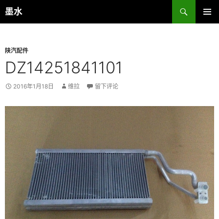
跳
搜
墨水
至
索
主菜单
正
文
陕汽配件
DZ14251841101
2016年1月18日
维拉
留下评论