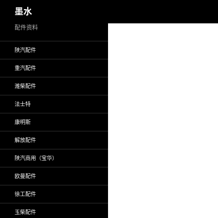
搜
墨水
索
跳
配件资料
至
陕汽配件
正
文
重汽配件
潍柴配件
法士特
康明斯
解放配件
陕汽商用（宝华）
欧曼配件
徐工配件
玉柴配件