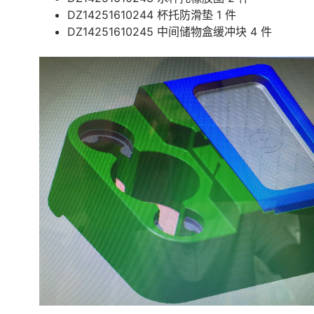
DZ14251610244 杯托防滑垫 1 件
DZ14251610245 中间储物盒缓冲块 4 件