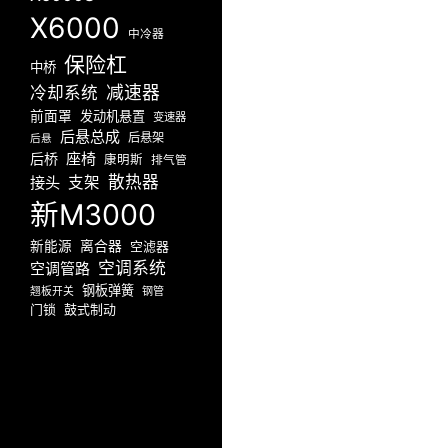
X6000
中冷器
保险杠
中桥
减速器
冷却系统
前面罩
发动机悬置
变速器
后悬总成
后悬架
后悬
座椅
后桥
康明斯
排气管
散热器
接头
支架
新M3000
新能源
离合器
空滤器
空调系统
空调管路
钢板弹簧
翘板开关
钢管
门锁
鼓式制动