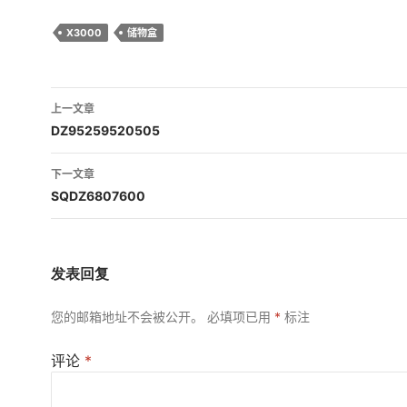
X3000
储物盒
文
上一文章
章
DZ95259520505
导
下一文章
航
SQDZ6807600
发表回复
您的邮箱地址不会被公开。
必填项已用
*
标注
评论
*