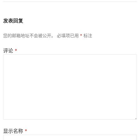
发表回复
您的邮箱地址不会被公开。
必填项已用
*
标注
评论
*
显示名称
*