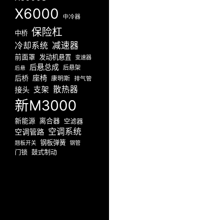
X6000
中冷器
保险杠
中桥
减速器
冷却系统
前面罩
发动机悬置
变速器
后悬总成
后悬架
后悬
座椅
后桥
康明斯
排气管
散热器
接头
支架
新M3000
新能源
离合器
空滤器
空调系统
空调管路
钢板弹簧
翘板开关
钢管
门锁
鼓式制动