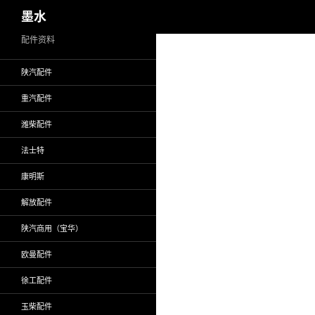
搜
墨水
索
跳
配件资料
至
陕汽配件
正
文
重汽配件
潍柴配件
法士特
康明斯
解放配件
陕汽商用（宝华）
欧曼配件
徐工配件
玉柴配件